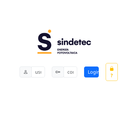
Login
?