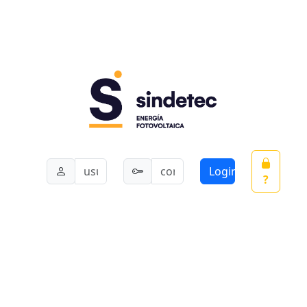
Login
?